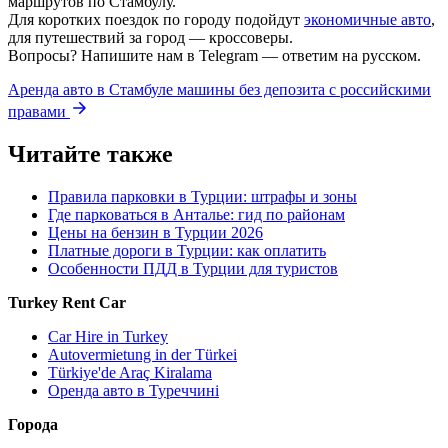
маршрутов по Стамбулу.
Для коротких поездок по городу подойдут
экономичные авто
,
для путешествий за город — кроссоверы.
Вопросы? Напишите нам в Telegram — ответим на русском.
Аренда авто в Стамбуле машины без депозита с российскими
правами
Читайте также
Правила парковки в Турции: штрафы и зоны
Где парковаться в Анталье: гид по районам
Цены на бензин в Турции 2026
Платные дороги в Турции: как оплатить
Особенности ПДД в Турции для туристов
Turkey Rent Car
Car Hire in Turkey
Autovermietung in der Türkei
Türkiye'de Araç Kiralama
Оренда авто в Туреччині
Города