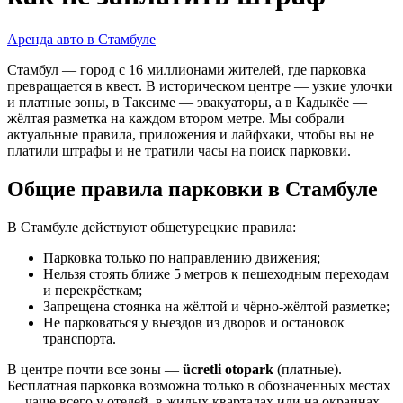
Аренда авто в Стамбуле
Стамбул — город с 16 миллионами жителей, где парковка
превращается в квест. В историческом центре — узкие улочки
и платные зоны, в Таксиме — эвакуаторы, а в Кадыкёе —
жёлтая разметка на каждом втором метре. Мы собрали
актуальные правила, приложения и лайфхаки, чтобы вы не
платили штрафы и не тратили часы на поиск парковки.
Общие правила парковки в Стамбуле
В Стамбуле действуют общетурецкие правила:
Парковка только по направлению движения;
Нельзя стоять ближе 5 метров к пешеходным переходам
и перекрёсткам;
Запрещена стоянка на жёлтой и чёрно-жёлтой разметке;
Не парковаться у выездов из дворов и остановок
транспорта.
В центре почти все зоны —
ücretli otopark
(платные).
Бесплатная парковка возможна только в обозначенных местах
— чаще всего у отелей, в жилых кварталах или на окраинах.