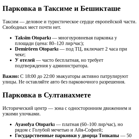
Парковка в Таксиме и Бешикташе
Таксим — деловое и туристическое сердце европейской части.
Свободных мест почти нет.
Taksim Otoparkı
— многоуровневая парковка у
площади (цена: 80–120 лир/час);
Demirören Otoparkı
— под ТЦ, включает 2 часа при
чеке;
У отелей
— часто бесплатная, но требует
подтверждения у администратора.
Важно:
С 18:00 до 22:00 эвакуаторы активно патрулируют
улицы. Не оставляйте авто без парковочного разрешения.
Парковка в Султанахмете
Исторический центр — зона с односторонним движением и
узкими улочками.
Ayasofya Otoparkı
— платная (60–100 лир/час), но
рядом с Голубой мечетью и Айя-Софией;
Государственные парковки у дворца Топкапы
— 50