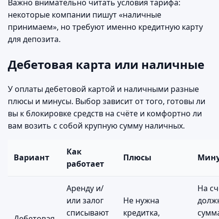
Важно внимательно читать условия тарифа:
некоторые компании пишут «наличные
принимаем», но требуют именно кредитную карту
для депозита.
Дебетовая карта или наличные
У оплаты дебетовой картой и наличными разные
плюсы и минусы. Выбор зависит от того, готовы ли
вы к блокировке средств на счёте и комфортно ли
вам возить с собой крупную сумму наличных.
Как
Вариант
Плюсы
Мин
работает
Аренду и/
На сч
или залог
Не нужна
долж
списывают
кредитка,
сумма
Дебетовая