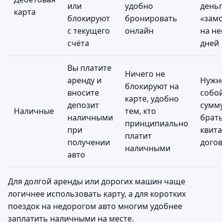
или
удобно
деньг
карта
блокируют
бронировать
«зам
с текущего
онлайн
на не
счёта
дней
Вы платите
Ничего не
аренду и
Нужно
блокируют на
вносите
собо
карте, удобно
депозит
сумм
Наличные
тем, кто
наличными
брат
принципиально
при
квит
платит
получении
дого
наличными
авто
Для долгой аренды или дорогих машин чаще
логичнее использовать карту, а для коротких
поездок на недорогом авто многим удобнее
заплатить наличными на месте.