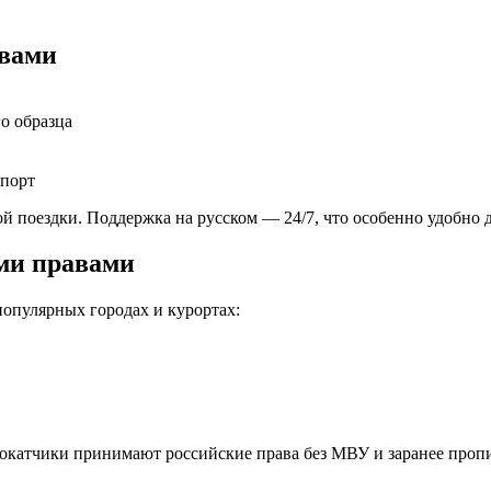
авами
го образца
спорт
 поездки. Поддержка на русском — 24/7, что особенно удобно дл
ими правами
популярных городах и курортах:
прокатчики принимают российские права без МВУ и заранее проп