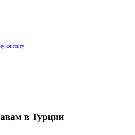
му контенту
равам в Турции