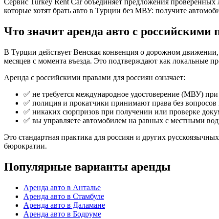
Сервис Turkey Rent Car объединяет предложения проверенных 
которые хотят брать авто в Турции без МВУ: получите автомоби
Что значит аренда авто с российскими
В Турции действует Венская конвенция о дорожном движении, п
месяцев с момента въезда. Это подтверждают как локальные пр
Аренда с российскими правами для россиян означает:
✅ не требуется международное удостоверение (МВУ) при
✅ полиция и прокатчики принимают права без вопросов 
✅ никаких сюрпризов при получении или проверке доку
✅ вы управляете автомобилем на равных с местными во
Это стандартная практика для россиян и других русскоязычны
бюрократии.
Популярные варианты аренды
Аренда авто в Анталье
Аренда авто в Стамбуле
Аренда авто в Даламане
Аренда авто в Бодруме