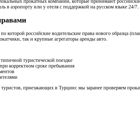
локальных прокатных компаний, которые принимают российские 
ль в аэропорту или у отеля с поддержкой на русском языке 24/7.
 правами
о которой российские водительские права нового образца (плас
окатчики, так и крупные агрегаторы аренды авто.
 типичной туристической поездке
при корректном сроке пребывания
ментов
дителями
х туристов, приезжающих в Турцию: мы заранее проверяем прок