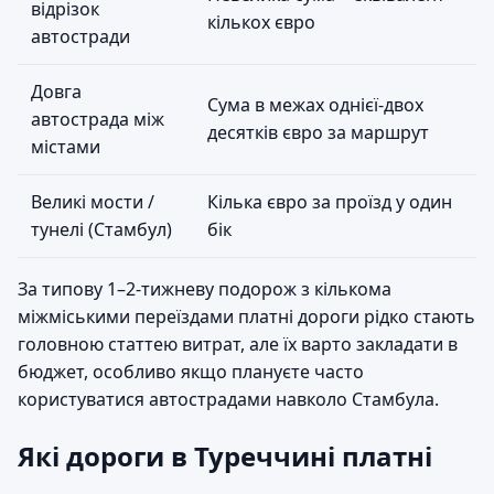
відрізок
кількох євро
автостради
Довга
Сума в межах однієї-двох
автострада між
десятків євро за маршрут
містами
Великі мости /
Кілька євро за проїзд у один
тунелі (Стамбул)
бік
За типову 1–2-тижневу подорож з кількома
міжміськими переїздами платні дороги рідко стають
головною статтею витрат, але їх варто закладати в
бюджет, особливо якщо плануєте часто
користуватися автострадами навколо Стамбула.
Які дороги в Туреччині платні