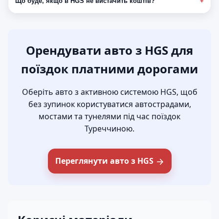
Що буде, якщо в HGS не вистачить коштів?
Орендувати авто з HGS для
поїздок платними дорогами
Оберіть авто з активною системою HGS, щоб
без зупинок користуватися автострадами,
мостами та тунелями під час поїздок
Туреччиною.
Переглянути авто з HGS