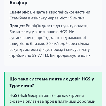
Босфор
Сценарій:
Ви їдете з європейської частини
Стамбула в азійську через міст 15 липня.
Процес:
Ви під'їжджаєте до пункту оплати,
бачите смугу з позначкою HGS. Не
зупиняючись, проїжджаєте під рамкою зі
швидкістю близько 30 км/год. Через кілька
секунд система фіксує проїзд і списує плату
(приблизно 59-77 TL). Ви продовжуєте шлях.
Що таке система платних доріг HGS у
Туреччині?
HGS (Hızlı Geçiş Sistemi) – це електронна
система оплати за проїзд платними дорогами