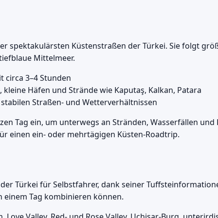
der spektakulärsten Küstenstraßen der Türkei. Sie folgt gr
tiefblaue Mittelmeer.
t circa 3–4 Stunden
 kleine Häfen und Strände wie Kaputaş, Kalkan, Patara
 stabilen Straßen- und Wetterverhältnissen
anzen Tag ein, um unterwegs an Stränden, Wasserfällen un
für einen ein- oder mehrtägigen Küsten-Roadtrip.
er Türkei für Selbstfahrer, dank seiner Tuffsteinformation
an einem Tag kombinieren können.
ove Valley, Red- und Rose Valley, Uçhisar-Burg, unterirdi