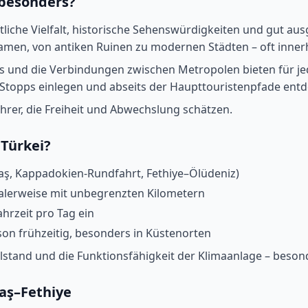
 besonders?
liche Vielfalt, historische Sehenswürdigkeiten und gut aus
amen, von antiken Ruinen zu modernen Städten – oft inner
ns und die Verbindungen zwischen Metropolen bieten für j
 Stopps einlegen und abseits der Haupttouristenpfade ent
tfahrer, die Freiheit und Abwechslung schätzen.
 Türkei?
Kaş, Kappadokien-Rundfahrt, Fethiye–Ölüdeniz)
alerweise mit unbegrenzten Kilometern
hrzeit pro Tag ein
son frühzeitig, besonders in Küstenorten
Ölstand und die Funktionsfähigkeit der Klimaanlage – beso
Kaş–Fethiye