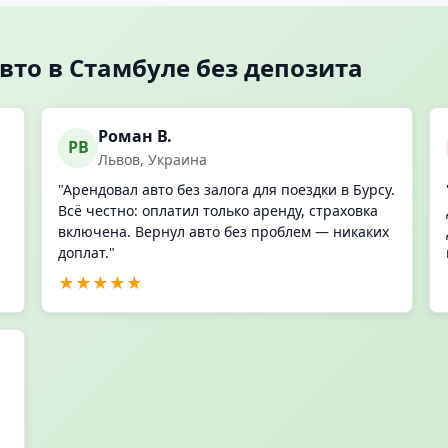
вто в Стамбуле без депозита
Роман В.
РВ
Львов, Украина
"Арендовал авто без залога для поездки в Бурсу.
Всё честно: оплатил только аренду, страховка