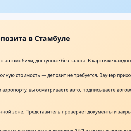
рые могут составлять от €200 до €1000. Аренда без зал
аются доступными для отдыха, шопинга и экскурсий по Т
мы не удерживаются на карте, даже временно.
не нужно ждать разблокировки средств (3–15 дней).
страховка без франшизы покрывает риски без вашего у
 заранее проверены на условие «без депозита». Финаль
и.
епозита в Стамбуле
 автомобили, доступные без залога. В карточке каждого