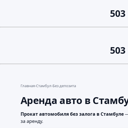
503
503
Главная
›
Стамбул
›
Без депозита
Аренда авто в Стамбу
Прокат автомобиля без залога в Стамбуле
—
за аренду.