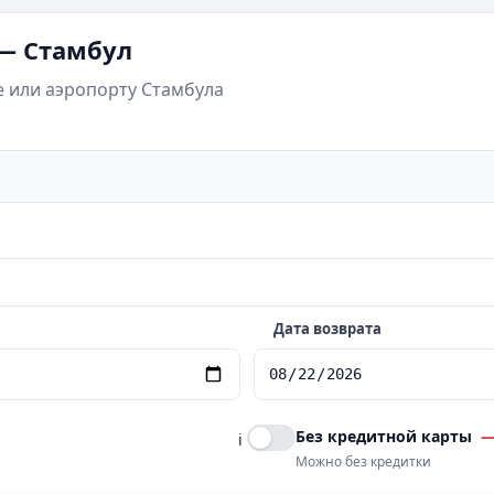
 — Стамбул
е или аэропорту Стамбула
Дата возврата
Без кредитной карты
ℹ️
Можно без кредитки