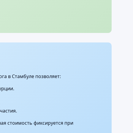
деньги остались на отпуск. Поддержка на связи,
всё супер!"
★★★★★