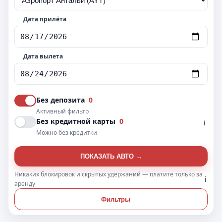
Дата прилёта
Дата вылета
Без депозита
0
Активный фильтр
Без кредитной карты
0
ℹ️
Можно без кредитки
ПОКАЗАТЬ АВТО →
Никаких блокировок и скрытых удержаний — платите только за
ℹ️
аренду
Фильтры