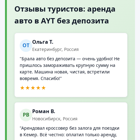
Отзывы туристов: аренда
авто в AYT без депозита
Ольга Т.
ОТ
Екатеринбург, Россия
"Брала авто без депозита — очень удобно! Не
пришлось замораживать крупную сумму на
карте. Машина новая, чистая, встретили
вовремя. Спасибо!"
★★★★★
Роман В.
РВ
Новосибирск, Россия
"Арендовал кроссовер без залога для поездки
в Кемер. Всё честно: оплатил только аренду,