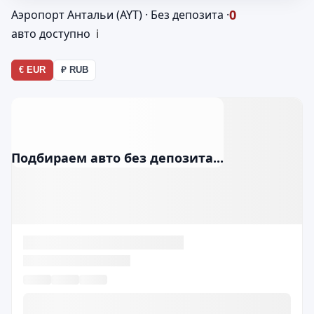
0
Аэропорт Антальи (AYT) · Без депозита ·
авто доступно
ℹ️
€ EUR
₽ RUB
Подбираем авто без депозита...