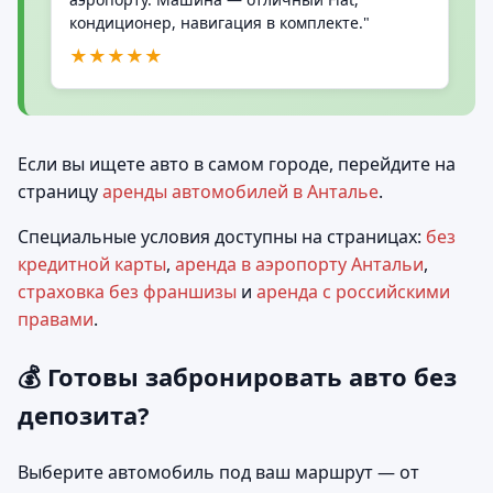
кондиционер, навигация в комплекте."
★★★★★
Если вы ищете авто в самом городе, перейдите на
страницу
аренды автомобилей в Анталье
.
Специальные условия доступны на страницах:
без
кредитной карты
,
аренда в аэропорту Антальи
,
страховка без франшизы
и
аренда с российскими
правами
.
💰 Готовы забронировать авто без
депозита?
Выберите автомобиль под ваш маршрут — от