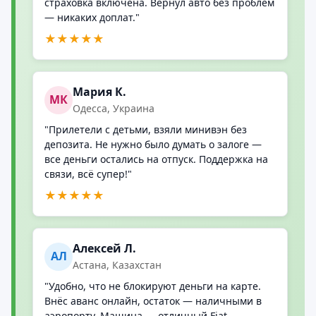
страховка включена. Вернул авто без проблем
— никаких доплат."
★★★★★
Мария К.
МК
Одесса, Украина
"Прилетели с детьми, взяли минивэн без
депозита. Не нужно было думать о залоге —
все деньги остались на отпуск. Поддержка на
связи, всё супер!"
★★★★★
Алексей Л.
АЛ
Астана, Казахстан
"Удобно, что не блокируют деньги на карте.
Внёс аванс онлайн, остаток — наличными в
аэропорту. Машина — отличный Fiat,