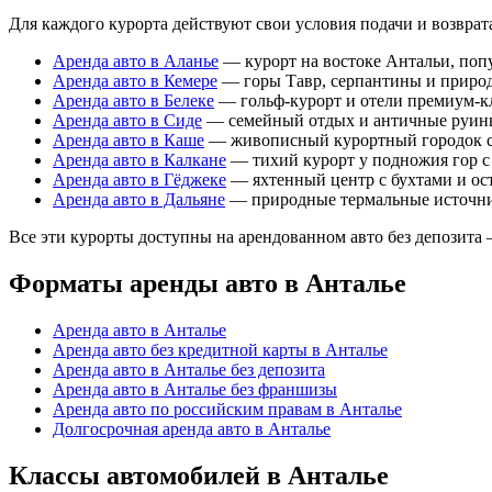
Для каждого курорта действуют свои условия подачи и возврата
Аренда авто в Аланье
— курорт на востоке Антальи, попу
Аренда авто в Кемере
— горы Тавр, серпантины и природ
Аренда авто в Белеке
— гольф-курорт и отели премиум-кл
Аренда авто в Сиде
— семейный отдых и античные руины 
Аренда авто в Каше
— живописный курортный городок с 
Аренда авто в Калкане
— тихий курорт у подножия гор с
Аренда авто в Гёджеке
— яхтенный центр с бухтами и ос
Аренда авто в Дальяне
— природные термальные источник
Все эти курорты доступны на арендованном авто без депозита —
Форматы аренды авто в Анталье
Аренда авто в Анталье
Аренда авто без кредитной карты в Анталье
Аренда авто в Анталье без депозита
Аренда авто в Анталье без франшизы
Аренда авто по российским правам в Анталье
Долгосрочная аренда авто в Анталье
Классы автомобилей в Анталье