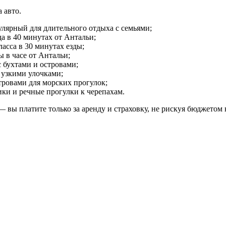
 авто.
лярный для длительного отдыха с семьями;
а в 40 минутах от Антальи;
асса в 30 минутах езды;
в часе от Антальи;
бухтами и островами;
 узкими улочками;
тровами для морских прогулок;
и и речные прогулки к черепахам.
 вы платите только за аренду и страховку, не рискуя бюджетом н