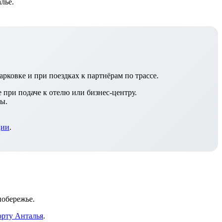
лье.
ковке и при поездках к партнёрам по трассе.
при подаче к отелю или бизнес‑центру.
ты.
ции
.
побережье.
орту Анталья
.