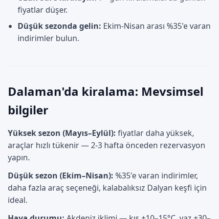
fiyatlar düşer.
Düşük sezonda gelin:
Ekim-Nisan arası %35'e varan
indirimler bulun.
Dalaman'da kiralama: Mevsimsel
bilgiler
Yüksek sezon (Mayıs–Eylül):
fiyatlar daha yüksek,
araçlar hızlı tükenir — 2-3 hafta önceden rezervasyon
yapın.
Düşük sezon (Ekim–Nisan):
%35'e varan indirimler,
daha fazla araç seçeneği, kalabalıksız Dalyan keşfi için
ideal.
Hava durumu:
Akdeniz iklimi — kış +10–15°C, yaz +30–