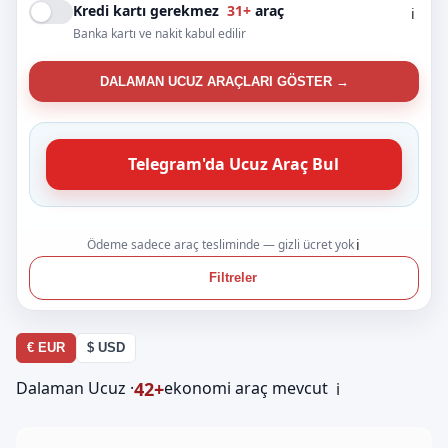
Kredi kartı gerekmez
31+
araç
ℹ️
Banka kartı ve nakit kabul edilir
DALAMAN UCUZ ARAÇLARI GÖSTER →
Telegram'da Ucuz Araç Bul
Ödeme sadece araç tesliminde — gizli ücret yok
ℹ️
Filtreler
€ EUR
$ USD
42+
Dalaman Ucuz ·
ekonomi araç mevcut
ℹ️