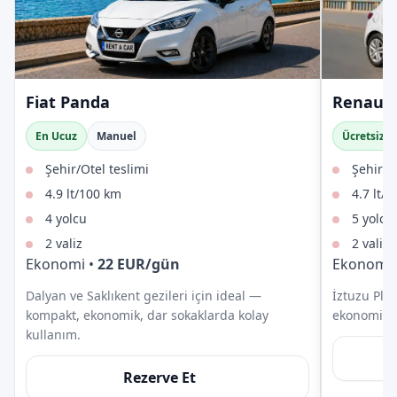
Fiat Panda
Renault 
En Ucuz
Manuel
Ücretsiz İ
Şehir/Otel teslimi
Şehir/Ot
4.9 lt/100 km
4.7 lt/
4 yolcu
5 yolcu
2 valiz
2 valiz
Ekonomi
•
22
EUR
/gün
Ekonomi
Dalyan ve Saklıkent gezileri için ideal —
İztuzu Plaj
kompakt, ekonomik, dar sokaklarda kolay
ekonomik, g
kullanım.
Rezerve Et