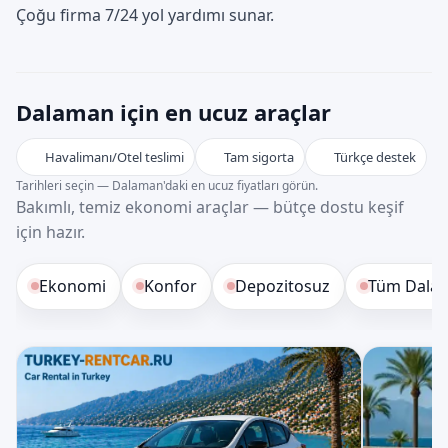
Çoğu firma 7/24 yol yardımı sunar.
Dalaman için en ucuz araçlar
Havalimanı/Otel teslimi
Tam sigorta
Türkçe destek
Tarihleri seçin — Dalaman'daki en ucuz fiyatları görün.
Bakımlı, temiz ekonomi araçlar — bütçe dostu keşif
için hazır.
Ekonomi
Konfor
Depozitosuz
Tüm Dalam