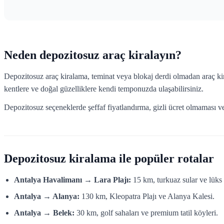
Neden depozitosuz araç kiralayın?
Depozitosuz araç kiralama, teminat veya blokaj derdi olmadan araç kiral
kentlere ve doğal güzelliklere kendi temponuzda ulaşabilirsiniz.
Depozitosuz seçeneklerde şeffaf fiyatlandırma, gizli ücret olmaması v
Depozitosuz kiralama ile popüler rotalar
Antalya Havalimanı → Lara Plajı:
15 km, turkuaz sular ve lüks o
Antalya → Alanya:
130 km, Kleopatra Plajı ve Alanya Kalesi.
Antalya → Belek:
30 km, golf sahaları ve premium tatil köyleri.