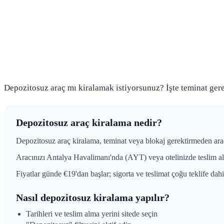
Depozitosuz araç mı kiralamak istiyorsunuz? İşte teminat gere
Depozitosuz araç kiralama nedir?
Depozitosuz araç kiralama, teminat veya blokaj gerektirmeden araç
Aracınızı Antalya Havalimanı'nda (AYT) veya otelinizde teslim ala
Fiyatlar günde €19'dan başlar; sigorta ve teslimat çoğu teklife dahil
Nasıl depozitosuz kiralama yapılır?
Tarihleri ve teslim alma yerini sitede seçin