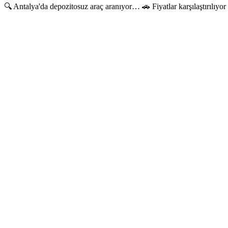
🔍 Antalya'da depozitosuz araç aranıyor… 🚗 Fiyatlar karşılaştırılıyor