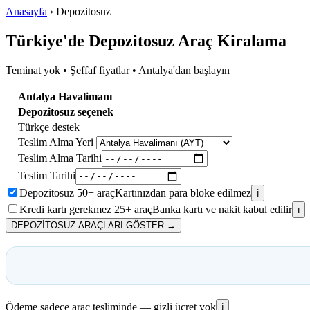
Anasayfa
›
Depozitosuz
Türkiye'de Depozitosuz Araç Kiralama
Teminat yok • Şeffaf fiyatlar • Antalya'dan başlayın
Antalya Havalimanı
Depozitosuz seçenek
Türkçe destek
Teslim Alma Yeri
Teslim Alma Tarihi
Teslim Tarihi
Depozitosuz
50+
araç
Kartınızdan para bloke edilmez
ℹ️
Kredi kartı gerekmez
25+
araç
Banka kartı ve nakit kabul edilir
ℹ️
DEPOZİTOSUZ ARAÇLARI GÖSTER →
Ödeme sadece araç tesliminde — gizli ücret yok
ℹ️