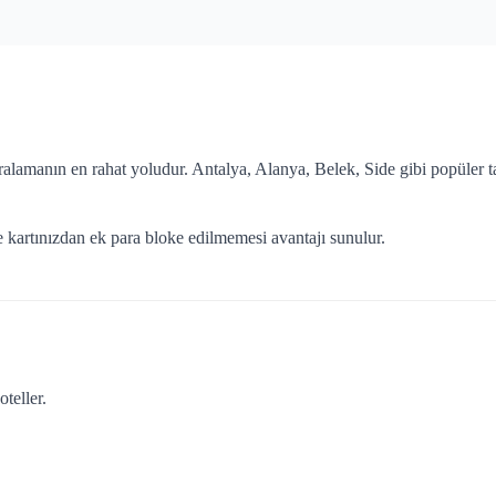
amanın en rahat yoludur. Antalya, Alanya, Belek, Side gibi popüler tatil 
e kartınızdan ek para bloke edilmemesi avantajı sunulur.
teller.