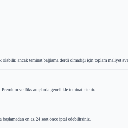
olabilir, ancak teminat bağlama derdi olmadığı için toplam maliyet avan
Premium ve lüks araçlarda genellikle teminat istenir.
a başlamadan en az 24 saat önce iptal edebilirsiniz.