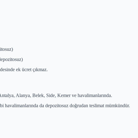
itosuz)
depozitosuz)
adesinde ek ücret çıkmaz.
 Antalya, Alanya, Belek, Side, Kemer ve havalimanlarında.
i havalimanlarında da depozitosuz doğrudan teslimat mümkündür.