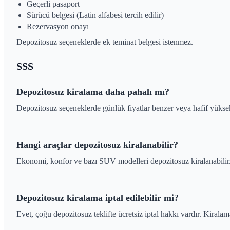
Geçerli pasaport
Sürücü belgesi (Latin alfabesi tercih edilir)
Rezervasyon onayı
Depozitosuz seçeneklerde ek teminat belgesi istenmez.
SSS
Depozitosuz kiralama daha pahalı mı?
Depozitosuz seçeneklerde günlük fiyatlar benzer veya hafif yüksek 
Hangi araçlar depozitosuz kiralanabilir?
Ekonomi, konfor ve bazı SUV modelleri depozitosuz kiralanabilir. 
Depozitosuz kiralama iptal edilebilir mi?
Evet, çoğu depozitosuz teklifte ücretsiz iptal hakkı vardır. Kiralam