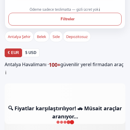
Ödeme sadece teslimatta — gizli ücret yok
ℹ️
Filtreler
Antalya Şehir
Belek
Side
Depozitosuz
€ EUR
$ USD
100+
Antalya Havalimanı ·
güvenilir yerel firmadan araç
ℹ️
🔍 Fiyatlar karşılaştırılıyor! 🚗 Müsait araçlar
aranıyor…