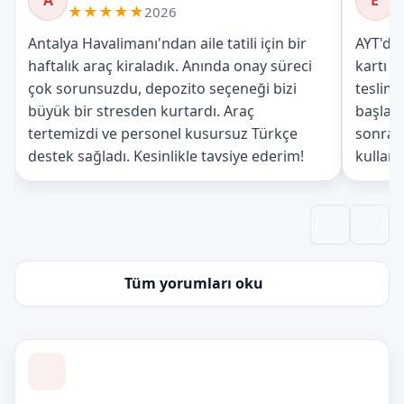
A
E
Yorum: Ahmet
Yorum
★★★★★
2026
Antalya Havalimanı'ndan aile tatili için bir
AYT'de 
haftalık araç kiraladık. Anında onay süreci
kartı g
çok sorunsuzdu, depozito seçeneği bizi
teslima
büyük bir stresden kurtardı. Araç
başlaya
tertemizdi ve personel kusursuz Türkçe
sonraki
destek sağladı. Kesinlikle tavsiye ederim!
kullana
Tüm yorumları oku