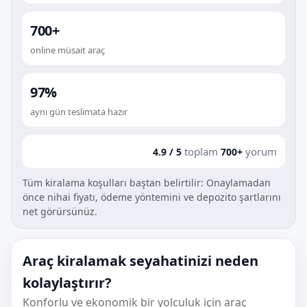
700+
online müsait araç
97%
aynı gün teslimata hazır
toplam
yorum
4.9 / 5
700+
Tüm kiralama koşulları baştan belirtilir: Onaylamadan
önce nihai fiyatı, ödeme yöntemini ve depozito şartlarını
net görürsünüz.
Araç kiralamak seyahatinizi neden
kolaylaştırır?
Konforlu ve ekonomik bir yolculuk için araç