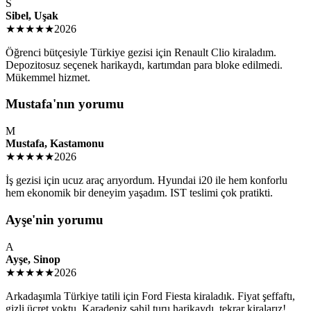
S
Sibel, Uşak
★★★★★
2026
Öğrenci bütçesiyle Türkiye gezisi için Renault Clio kiraladım.
Depozitosuz seçenek harikaydı, kartımdan para bloke edilmedi.
Mükemmel hizmet.
Mustafa'nın yorumu
M
Mustafa, Kastamonu
★★★★★
2026
İş gezisi için ucuz araç arıyordum. Hyundai i20 ile hem konforlu
hem ekonomik bir deneyim yaşadım. IST teslimi çok pratikti.
Ayşe'nin yorumu
A
Ayşe, Sinop
★★★★★
2026
Arkadaşımla Türkiye tatili için Ford Fiesta kiraladık. Fiyat şeffaftı,
gizli ücret yoktu. Karadeniz sahil turu harikaydı, tekrar kiralarız!