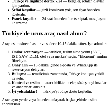
Türkçe ve İngilizce destek 7/24
— belgeler, rotalar, olaylar
için yardım.
Şeffaf koşullar
— gizli komisyon yok, son fiyat önceden
gösterilir.
Esnek koşullar
— 24 saat önceden ücretsiz iptal, mesajlaşma
ile uzatma.
Türkiye'de ucuz araç nasıl alınır?
Araç teslim süreci basittir ve sadece 10-15 dakika sürer. İşte adımlar:
Online rezervasyon
— tarihleri, teslim alma yerini (AYT,
IST, SAW, DLM, otel veya merkez) seçin, "Ekonomi" sınıfını
filtreleyin.
Onay alın
— 15 dakika içinde e-posta ve WhatsApp ile
rezervasyon detayları.
Buluşma
— temsilcimiz zamanında, Türkçe konuşan yetkili
ile gelir.
Kontrol ve teslim
— aracı birlikte inceler, sözleşmeyi imzalar
ve anahtarları alırsınız.
İyi yolculuklar!
— Türkiye'yi bütçe dostu keşfedin.
Aracı aynı yerde veya önceden anlaşarak başka şehirde teslim
edebilirsiniz.