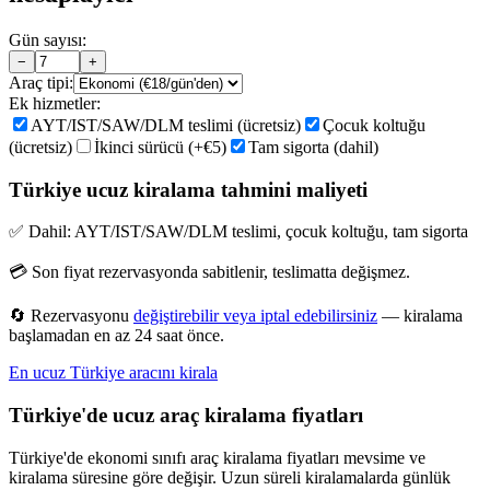
Gün sayısı:
−
+
Araç tipi:
Ek hizmetler:
AYT/IST/SAW/DLM teslimi (ücretsiz)
Çocuk koltuğu
(ücretsiz)
İkinci sürücü (+€5)
Tam sigorta (dahil)
Türkiye ucuz kiralama tahmini maliyeti
✅ Dahil: AYT/IST/SAW/DLM teslimi, çocuk koltuğu, tam sigorta
💳 Son fiyat rezervasyonda sabitlenir, teslimatta değişmez.
🔄 Rezervasyonu
değiştirebilir veya iptal edebilirsiniz
— kiralama
başlamadan en az 24 saat önce.
En ucuz Türkiye aracını kirala
Türkiye'de ucuz araç kiralama fiyatları
Türkiye'de ekonomi sınıfı araç kiralama fiyatları mevsime ve
kiralama süresine göre değişir. Uzun süreli kiralamalarda günlük