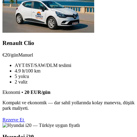
Renault Clio
€20/gün
Manuel
AYT/IST/SAW/DLM teslimi
4.9 lt/100 km
5 yolcu
2 valiz
Ekonomi
•
20
EUR
/gün
Kompakt ve ekonomik — dar sahil yollarında kolay manevra, düşük
park maliyeti.
Rezerve Et
Hyundai i20