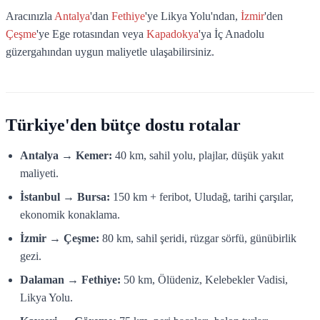
Aracınızla
Antalya
'dan
Fethiye
'ye Likya Yolu'ndan,
İzmir
'den
Çeşme
'ye Ege rotasından veya
Kapadokya
'ya İç Anadolu
güzergahından uygun maliyetle ulaşabilirsiniz.
Türkiye'den bütçe dostu rotalar
Antalya → Kemer:
40 km, sahil yolu, plajlar, düşük yakıt
maliyeti.
İstanbul → Bursa:
150 km + feribot, Uludağ, tarihi çarşılar,
ekonomik konaklama.
İzmir → Çeşme:
80 km, sahil şeridi, rüzgar sörfü, günübirlik
gezi.
Dalaman → Fethiye:
50 km, Ölüdeniz, Kelebekler Vadisi,
Likya Yolu.