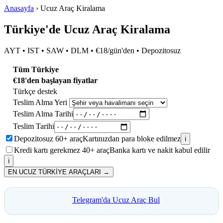
Anasayfa
›
Ucuz Araç Kiralama
Türkiye'de Ucuz Araç Kiralama
AYT • IST • SAW • DLM • €18/gün'den • Depozitosuz
Tüm Türkiye
€18'den başlayan fiyatlar
Türkçe destek
Teslim Alma Yeri
Teslim Alma Tarihi
Teslim Tarihi
Depozitosuz
60+
araç
Kartınızdan para bloke edilmez
ℹ️
Kredi kartı gerekmez
40+
araç
Banka kartı ve nakit kabul edilir
ℹ️
EN UCUZ TÜRKİYE ARAÇLARI →
Telegram'da Ucuz Araç Bul