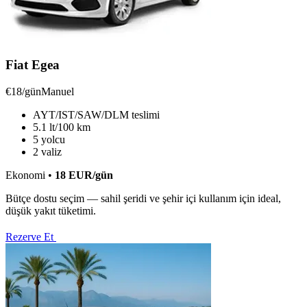
Fiat Egea
€18/gün
Manuel
AYT/IST/SAW/DLM teslimi
5.1 lt/100 km
5 yolcu
2 valiz
Ekonomi
•
18
EUR
/gün
Bütçe dostu seçim — sahil şeridi ve şehir içi kullanım için ideal,
düşük yakıt tüketimi.
Rezerve Et