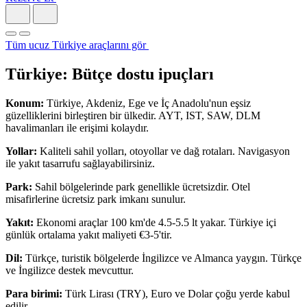
Tüm ucuz Türkiye araçlarını gör
Türkiye: Bütçe dostu ipuçları
Konum:
Türkiye, Akdeniz, Ege ve İç Anadolu'nun eşsiz
güzelliklerini birleştiren bir ülkedir. AYT, IST, SAW, DLM
havalimanları ile erişimi kolaydır.
Yollar:
Kaliteli sahil yolları, otoyollar ve dağ rotaları. Navigasyon
ile yakıt tasarrufu sağlayabilirsiniz.
Park:
Sahil bölgelerinde park genellikle ücretsizdir. Otel
misafirlerine ücretsiz park imkanı sunulur.
Yakıt:
Ekonomi araçlar 100 km'de 4.5-5.5 lt yakar. Türkiye içi
günlük ortalama yakıt maliyeti €3-5'tir.
Dil:
Türkçe, turistik bölgelerde İngilizce ve Almanca yaygın. Türkçe
ve İngilizce destek mevcuttur.
Para birimi:
Türk Lirası (TRY), Euro ve Dolar çoğu yerde kabul
edilir.