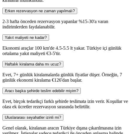
kiralama mümkündür.
Erken rezervasyon ne zaman yapılmalı?
2-3 hafta önceden rezervasyon yapanlar %15-30'a varan
indirimlerden faydalanabilir.
Yakıt maliyeti ne kadar?
Ekonomi araçlar 100 km'de 4.5-5.5 lt yakar. Türkiye içi günlük
ortalama yakıt maliyeti €3-5'tir.
Haftalık kiralama daha mı ucuz?
Evet, 7+ günlük kiralamalarda günlük fiyatlar düşer. Örneğin, 7
günlük ekonomi kiralama €126'dan başlar.
Aracı başka şehirde teslim edebilir miyim?
Evet, birçok tedarikçi farklı şehirde teslimata izin verir. Koşullar ve
olası ek ücretler rezervasyon sırasında belirtilir.
Uluslararası seyahatler izinli mi?
Genel olarak, kiralanan aracın Türkiye dışına çıkarılmasına izin
verilmez. İstisnalar sadece tedarikçi ile önceden anlaşma halinde