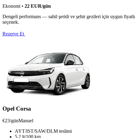
Ekonomi
•
22
EUR
/gün
Dengeli performans — sahil şeridi ve şehir gezileri için uygun fiyatlı
seçenek.
Rezerve Et
Opel Corsa
€23/gün
Manuel
AYT/IST/SAW/DLM teslimi
5.2 lt/100 km