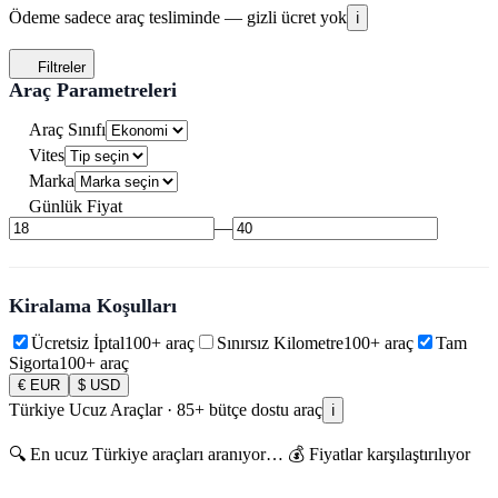
Ödeme sadece araç tesliminde — gizli ücret yok
ℹ️
Filtreler
Araç Parametreleri
Araç Sınıfı
Vites
Marka
Günlük Fiyat
—
Kiralama Koşulları
Ücretsiz İptal
100+
araç
Sınırsız Kilometre
100+
araç
Tam
Sigorta
100+
araç
€ EUR
$ USD
Türkiye Ucuz Araçlar ·
85+
bütçe dostu araç
ℹ️
🔍 En ucuz Türkiye araçları aranıyor… 💰 Fiyatlar karşılaştırılıyor