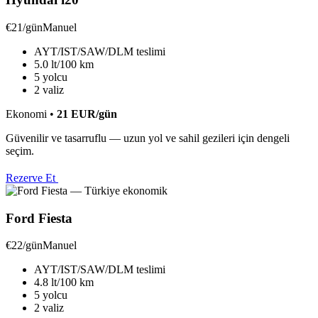
€21/gün
Manuel
AYT/IST/SAW/DLM teslimi
5.0 lt/100 km
5 yolcu
2 valiz
Ekonomi
•
21
EUR
/gün
Güvenilir ve tasarruflu — uzun yol ve sahil gezileri için dengeli
seçim.
Rezerve Et
Ford Fiesta
€22/gün
Manuel
AYT/IST/SAW/DLM teslimi
4.8 lt/100 km
5 yolcu
2 valiz