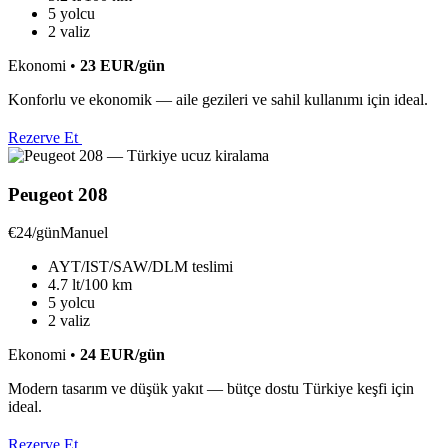
5 yolcu
2 valiz
Ekonomi
•
23
EUR
/gün
Konforlu ve ekonomik — aile gezileri ve sahil kullanımı için ideal.
Rezerve Et
Peugeot 208
€24/gün
Manuel
AYT/IST/SAW/DLM teslimi
4.7 lt/100 km
5 yolcu
2 valiz
Ekonomi
•
24
EUR
/gün
Modern tasarım ve düşük yakıt — bütçe dostu Türkiye keşfi için
ideal.
Rezerve Et