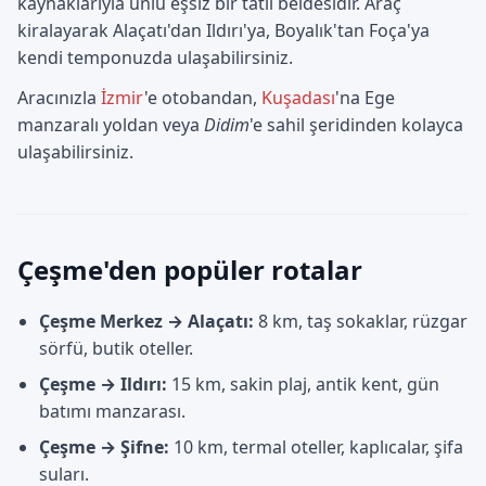
kaynaklarıyla ünlü eşsiz bir tatil beldesidir. Araç
kiralayarak Alaçatı'dan Ildırı'ya, Boyalık'tan Foça'ya
kendi temponuzda ulaşabilirsiniz.
Aracınızla
İzmir
'e otobandan,
Kuşadası
'na Ege
manzaralı yoldan veya
Didim
'e sahil şeridinden kolayca
ulaşabilirsiniz.
Çeşme'den popüler rotalar
Çeşme Merkez → Alaçatı:
8 km, taş sokaklar, rüzgar
sörfü, butik oteller.
Çeşme → Ildırı:
15 km, sakin plaj, antik kent, gün
batımı manzarası.
Çeşme → Şifne:
10 km, termal oteller, kaplıcalar, şifa
suları.