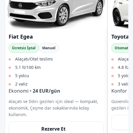
Fiat Egea
Toyota C
Ücretsiz İptal
Manuel
Otomatik
Alaçatı/Otel teslimi
Alaçatı/
5.1 lt/100 km
4.8 lt/
5 yolcu
5 yolcu
2 valiz
3 valiz
Ekonomi
•
24
EUR
/gün
Konfor
•
Alaçatı ve Ildırı gezileri için ideal — kompakt,
Güvenilir y
ekonomik, Çeşme dar sokaklarında kolay
gezileri içi
kullanım.
Rezerve Et