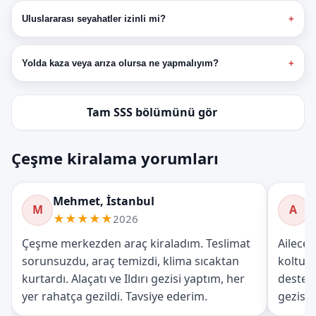
Uluslararası seyahatler izinli mi?
Yolda kaza veya arıza olursa ne yapmalıyım?
Tam SSS bölümünü gör
Çeşme kiralama yorumları
Mehmet, İstanbul
A
M
A
Mehmet'in yorumu
Ayşe'
★★★★★
2026
Çeşme merkezden araç kiraladım. Teslimat
Ailece 
sorunsuzdu, araç temizdi, klima sıcaktan
koltuğu
kurtardı. Alaçatı ve Ildırı gezisi yaptım, her
destek 
yer rahatça gezildi. Tavsiye ederim.
gezisi 