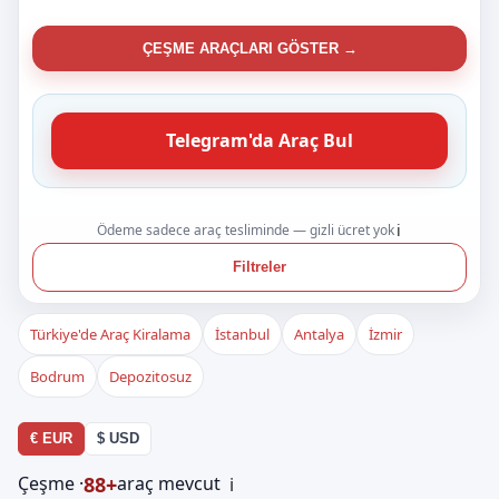
ÇEŞME ARAÇLARI GÖSTER →
Telegram'da Araç Bul
Ödeme sadece araç tesliminde — gizli ücret yok
ℹ️
Filtreler
Türkiye'de Araç Kiralama
İstanbul
Antalya
İzmir
Bodrum
Depozitosuz
€ EUR
$ USD
88+
Çeşme ·
araç mevcut
ℹ️