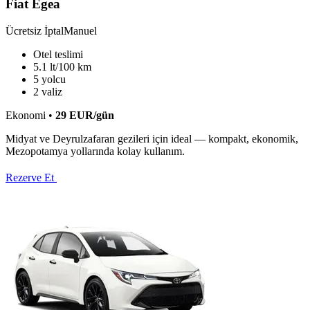
Fiat Egea
Ücretsiz İptal
Manuel
Otel teslimi
5.1 lt/100 km
5 yolcu
2 valiz
Ekonomi
•
29
EUR
/gün
Midyat ve Deyrulzafaran gezileri için ideal — kompakt, ekonomik,
Mezopotamya yollarında kolay kullanım.
Rezerve Et