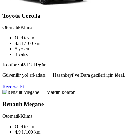
Toyota Corolla
Otomatik
Klima
Otel teslimi
4.8 lt/100 km
5 yolcu
3 valiz
Konfor
•
43
EUR
/gün
Güvenilir yol arkadaşı — Hasankeyf ve Dara gezileri için ideal.
Rezerve Et
Renault Megane
Otomatik
Klima
Otel teslimi
4.9 lt/100 km