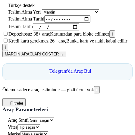
Türkçe destek
Teslim Alma Yeri
Teslim Alma Tarihi
Teslim Tarihi
Depozitosuz
38+
araç
Kartınızdan para bloke edilmez
ℹ️
Kredi kartı gerekmez
26+
araç
Banka kartı ve nakit kabul edilir
ℹ️
MARDİN ARAÇLARI GÖSTER →
Telegram'da Araç Bul
Ödeme sadece araç tesliminde — gizli ücret yok
ℹ️
Filtreler
Araç Parametreleri
Araç Sınıfı
Vites
Marka