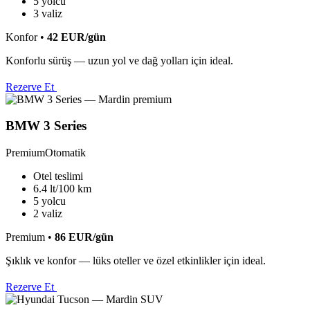
5 yolcu
3 valiz
Konfor
•
42
EUR
/gün
Konforlu sürüş — uzun yol ve dağ yolları için ideal.
Rezerve Et
BMW 3 Series
Premium
Otomatik
Otel teslimi
6.4 lt/100 km
5 yolcu
2 valiz
Premium
•
86
EUR
/gün
Şıklık ve konfor — lüks oteller ve özel etkinlikler için ideal.
Rezerve Et