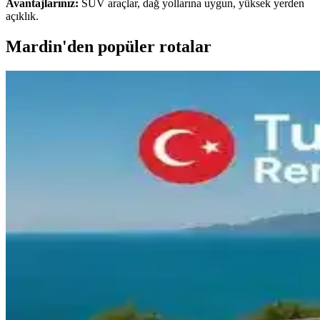
Avantajlarınız:
SUV araçlar, dağ yollarına uygun, yüksek yerden
açıklık.
Mardin'den popüler rotalar