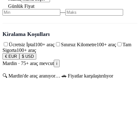
Günlük Fiyat
—
Kiralama Koşulları
Ücretsiz İptal
100+
araç
Sınırsız Kilometre
100+
araç
Tam
Sigorta
100+
araç
€ EUR
$ USD
Mardin ·
75+
araç mevcut
ℹ️
🔍 Mardin'de araç aranıyor… 🚗 Fiyatlar karşılaştırılıyor