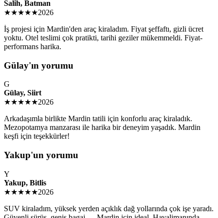
Salih, Batman
★★★★★
2026
İş projesi için Mardin'den araç kiraladım. Fiyat şeffaftı, gizli ücret
yoktu. Otel teslimi çok pratikti, tarihi geziler mükemmeldi. Fiyat-
performans harika.
Gülay'ın yorumu
G
Gülay, Siirt
★★★★★
2026
Arkadaşımla birlikte Mardin tatili için konforlu araç kiraladık.
Mezopotamya manzarası ile harika bir deneyim yaşadık. Mardin
keşfi için teşekkürler!
Yakup'un yorumu
Y
Yakup, Bitlis
★★★★★
2026
SUV kiraladım, yüksek yerden açıklık dağ yollarında çok işe yaradı.
Güvenli sürüş, geniş bagaj — Mardin için ideal. Havalimanında