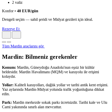
2 valiz
Konfor
•
40
EUR
/gün
Dengeli seçim — sahil şeridi ve Midyat gezileri için ideal.
Rezerve Et
Tüm Mardin araçlarını gör
Mardin: Bilmeniz gerekenler
Konum:
Mardin, Güneydoğu Anadolu'nun eşsiz bir kültür
beldesidir. Mardin Havalimanı (MQM) ve karayolu ile erişimi
kolaydır.
Yollar:
Kaliteli karayolları, dağlık yollar ve tarihi antik kent erişimi.
Yaz aylarında Mardin-Midyat yolunda trafik yoğunluğuna dikkat
edin.
Park:
Mardin merkezde sokak parkı ücretsizdir. Tarihi kale ve Ulu
Cami yakınında sınırlı alan mevcuttur.