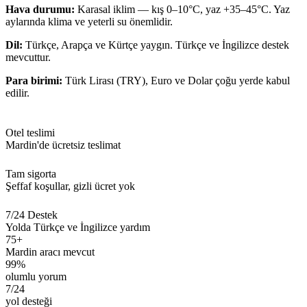
Hava durumu:
Karasal iklim — kış 0–10°C, yaz +35–45°C. Yaz
aylarında klima ve yeterli su önemlidir.
Dil:
Türkçe, Arapça ve Kürtçe yaygın. Türkçe ve İngilizce destek
mevcuttur.
Para birimi:
Türk Lirası (TRY), Euro ve Dolar çoğu yerde kabul
edilir.
Otel teslimi
Mardin'de ücretsiz teslimat
Tam sigorta
Şeffaf koşullar, gizli ücret yok
7/24 Destek
Yolda Türkçe ve İngilizce yardım
75+
Mardin aracı mevcut
99%
olumlu yorum
7/24
yol desteği