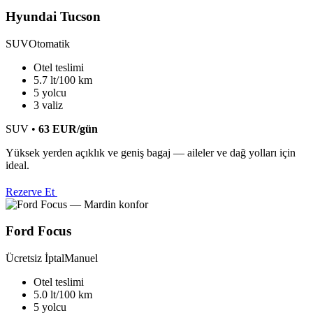
Hyundai Tucson
SUV
Otomatik
Otel teslimi
5.7 lt/100 km
5 yolcu
3 valiz
SUV
•
63
EUR
/gün
Yüksek yerden açıklık ve geniş bagaj — aileler ve dağ yolları için
ideal.
Rezerve Et
Ford Focus
Ücretsiz İptal
Manuel
Otel teslimi
5.0 lt/100 km
5 yolcu