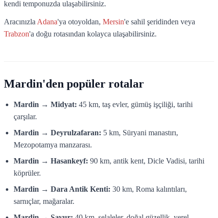
kendi temponuzda ulaşabilirsiniz.
Aracınızla
Adana
'ya otoyoldan,
Mersin
'e sahil şeridinden veya
Trabzon
'a doğu rotasından kolayca ulaşabilirsiniz.
Mardin'den popüler rotalar
Mardin → Midyat:
45 km, taş evler, gümüş işçiliği, tarihi
çarşılar.
Mardin → Deyrulzafaran:
5 km, Süryani manastırı,
Mezopotamya manzarası.
Mardin → Hasankeyf:
90 km, antik kent, Dicle Vadisi, tarihi
köprüler.
Mardin → Dara Antik Kenti:
30 km, Roma kalıntıları,
sarnıçlar, mağaralar.
Mardin → Savur:
40 km, şelaleler, doğal güzellik, yerel