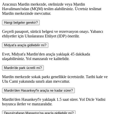
Aracınızı Mardin merkezde, otelinizde veya Mardin
Havalimanı'ndan (MQM) teslim alabilirsiniz. Ücretsiz teslimat
Mardin merkezinde mevcuttur.
Hangi belgeler gerekir?
Geçerli pasaport, sürücü belgesi ve rezervasyon onayı. Yabancı
ehliyetler için Uluslararası Ehliyet (IDP) önerilir.
Midyat'a araçla gidilebilir mi?
Evet, Midyat'a Mardin'den araçla yaklaşık 45 dakikada
ulaşabilirsiniz. Yol manzaralı ve kalitelidir.
Mardin'de park ücretli mi?
Mardin merkezde sokak parkı genellikle ücretsizdir. Tarihi kale ve
Ulu Cami yakınında sınırlı alan mevcuttur.
Mardin'den Hasankeyf'e araçla ne kadar sürer?
Mardin'den Hasankeyf'e yaklaşık 1.5 saat sürer. Yol Dicle Vadisi
boyunca ilerler ve manzaralıdır.
Deyrulzafaran Manastırı'na araçla gidilebilir mi?